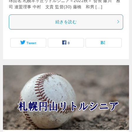
球団名:札幌羊ヶ丘リトルシニア＜2022秋＞ 会長 藤川 雅
司 連盟理事 中村 文貴 監督(30) 藤橋 和男 […]
続きを読む
Tweet
0