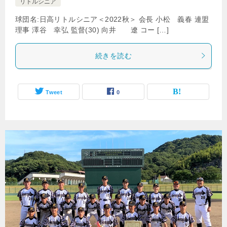
リトルシニア
球団名:日高リトルシニア＜2022秋＞ 会長 小松 義春 連盟
理事 澤谷 幸弘 監督(30) 向井 遼 コー […]
続きを読む
Tweet
0