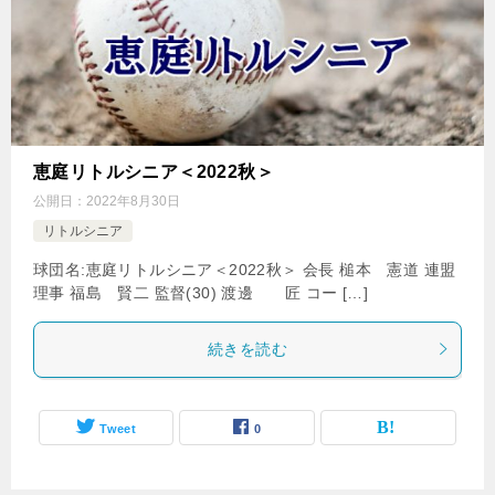
恵庭リトルシニア＜2022秋＞
公開日：
2022年8月30日
リトルシニア
球団名:恵庭リトルシニア＜2022秋＞ 会長 槌本 憲道 連盟
理事 福島 賢二 監督(30) 渡邊 匠 コー […]
続きを読む
Tweet
0