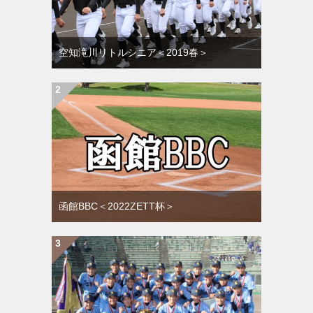
空知滝川リトルシニア＜2019春＞
函館BBC＜2022ZETT杯＞