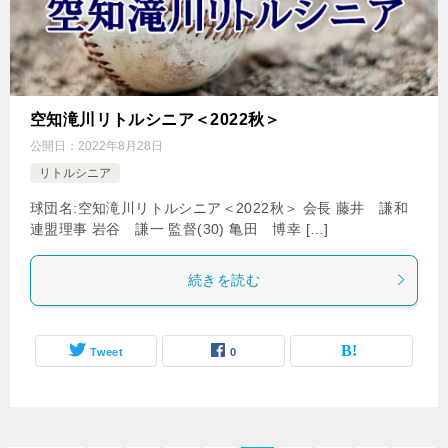
空知滝川リトルシニア＜2022秋＞
公開日：
2022年8月28日
リトルシニア
球団名:空知滝川リトルシニア＜2022秋＞ 会長 藤井 謙和
連盟理事 岩谷 謙一 監督(30) 亀田 博幸 […]
続きを読む
Tweet
0