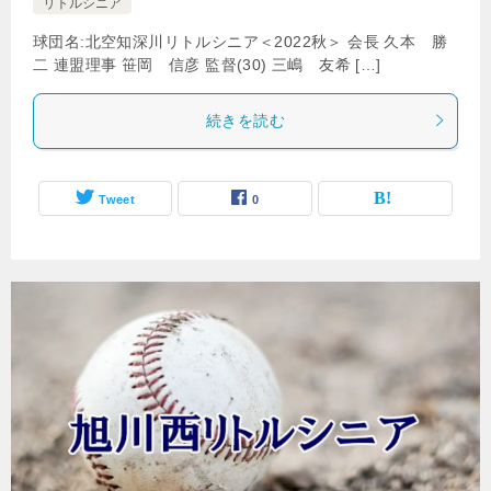
リトルシニア
球団名:北空知深川リトルシニア＜2022秋＞ 会長 久本 勝
二 連盟理事 笹岡 信彦 監督(30) 三嶋 友希 […]
続きを読む
Tweet
0