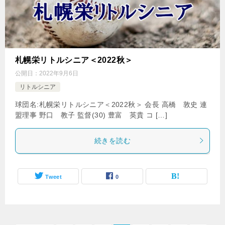
札幌栄リトルシニア＜2022秋＞
公開日：
2022年9月6日
リトルシニア
球団名:札幌栄リトルシニア＜2022秋＞ 会長 高橋 敦史 連
盟理事 野口 教子 監督(30) 豊富 英貴 コ […]
続きを読む
Tweet
0