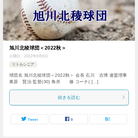
旭川北稜球団＜2022秋＞
公開日：
2022年9月6日
リトルシニア
球団名:旭川北稜球団＜2022秋＞ 会長 石川 吉博 連盟理事
東原 賢治 監督(30) 角井 修 コーチ( […]
続きを読む
Tweet
0