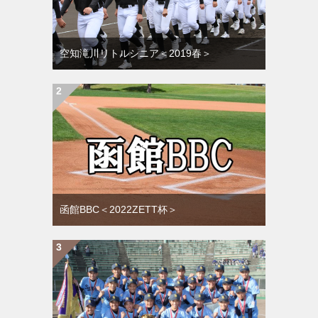
空知滝川リトルシニア＜2019春＞
函館BBC＜2022ZETT杯＞