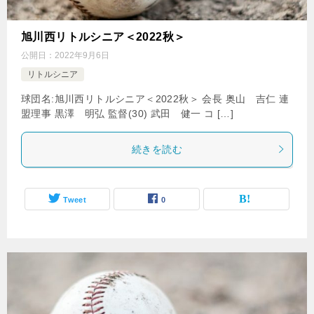
旭川西リトルシニア＜2022秋＞
公開日：
2022年9月6日
リトルシニア
球団名:旭川西リトルシニア＜2022秋＞ 会長 奥山 吉仁 連
盟理事 黒澤 明弘 監督(30) 武田 健一 コ […]
続きを読む
Tweet
0