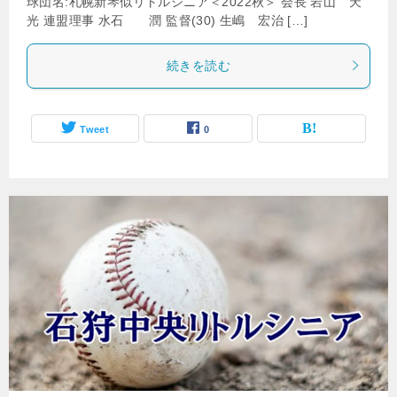
球団名:札幌新琴似リトルシニア＜2022秋＞ 会長 岩山 天
光 連盟理事 水石 潤 監督(30) 生嶋 宏治 […]
続きを読む
Tweet
0