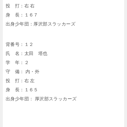
投 打：右 右
身 長：１６７
出身少年団：厚沢部スラッカーズ
背番号：１２
氏 名：太田 塔也
学 年：２
守 備： 内・外
投 打：右 左
身 長：１６５
出身少年団： 厚沢部スラッカーズ