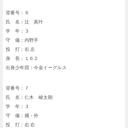
背番号：６
氏 名：辻 真叶
学 年：３
守 備：内野手
投 打：右 左
身 長：１６２
出身少年団：今金イーグルス
背番号：７
氏 名：仁木 峻太朗
学 年：３
守 備：捕・外
投 打：右 右