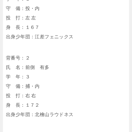
守 備：投・内
投 打：左 左
身 長：１６７
出身少年団：江差フェニックス
背番号：２
氏 名：前側 有多
学 年：３
守 備：捕・内
投 打：右 右
身 長：１７２
出身少年団：北檜山ラウドネス