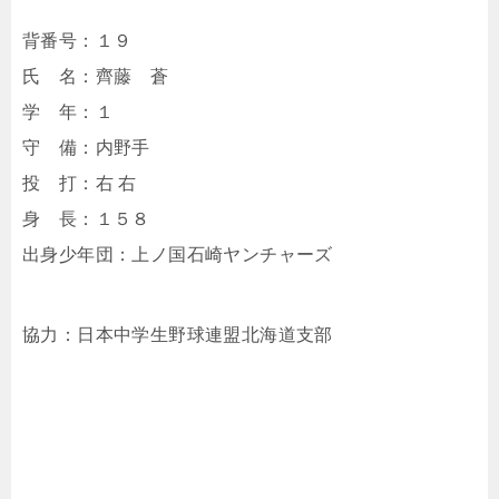
背番号：１９
氏 名：齊藤 蒼
学 年：１
守 備：内野手
投 打：右 右
身 長：１５８
出身少年団：上ノ国石崎ヤンチャーズ
協力：日本中学生野球連盟北海道支部