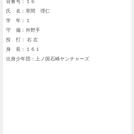
背番号：１６
氏 名：草間 理仁
学 年：１
守 備：外野手
投 打： 右 左
身 長：１６１
出身少年団：上ノ国石崎ヤンチャーズ