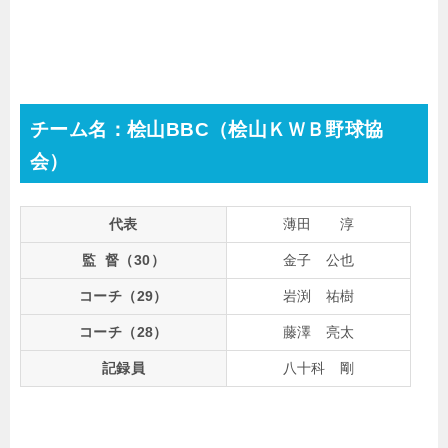
チーム名：桧山BBC（桧山ＫＷＢ野球協
会）
代表
薄田 淳
監 督（30）
金子 公也
コーチ（29）
岩渕 祐樹
コーチ（28）
藤澤 亮太
記録員
八十科 剛