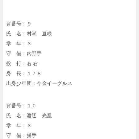
背番号：９
氏 名：村瀬 亘咲
学 年：３
守 備：内野手
投 打：右 右
身 長：１７８
出身少年団：今金イーグルス
背番号：１０
氏 名：渡辺 光凰
学 年：３
守 備：捕手