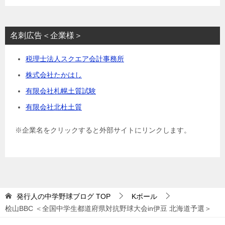
名刺広告＜企業様＞
税理士法人スクエア会計事務所
株式会社たかはし
有限会社札幌土質試験
有限会社北杜土質
※企業名をクリックすると外部サイトにリンクします。
発行人の中学野球ブログ
TOP
Kボール
桧山BBC ＜全国中学生都道府県対抗野球大会in伊豆 北海道予選＞