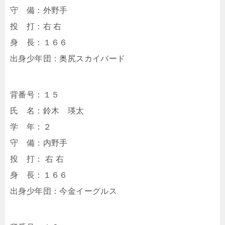
守 備：外野手
投 打：右 右
身 長：１６６
出身少年団：奥尻スカイバード
背番号：１５
氏 名：鈴木 瑛太
学 年：２
守 備：内野手
投 打： 右 右
身 長：１６６
出身少年団：今金イーグルス