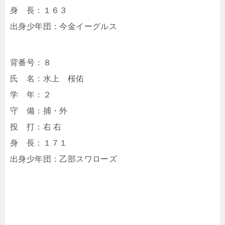
身 長：１６３
出身少年団：今金イーグルス
背番号：８
氏 名：水上 桜佑
学 年：２
守 備：捕・外
投 打：右 右
身 長：１７１
出身少年団：乙部スワローズ