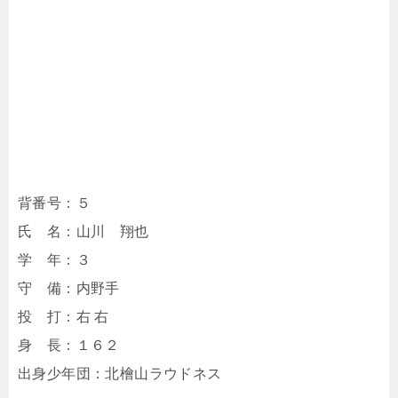
背番号：５
氏 名：山川 翔也
学 年：３
守 備：内野手
投 打：右 右
身 長：１６２
出身少年団：北檜山ラウドネス