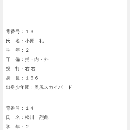
背番号：１３
氏 名：小原 礼
学 年：２
守 備：捕・内・外
投 打：右 右
身 長：１６６
出身少年団：奥尻スカイバード
背番号：１４
氏 名：松川 烈彪
学 年：２