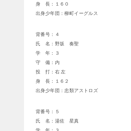
身 長：１６０
出身少年団：柳町イーグルス
背番号：４
氏 名：野坂 奏聖
学 年：３
守 備：内
投 打：右 左
身 長：１６２
出身少年団：忠類アストロズ
背番号：５
氏 名：湯佐 星真
学 年：３