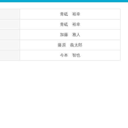
青砥 裕幸
青砥 裕幸
加藤 雅人
藤原 義太郎
今本 智也