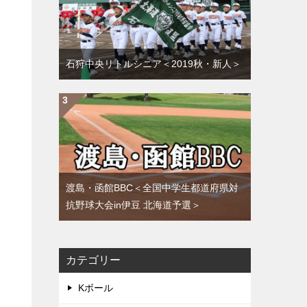
石狩中央リトルシニア＜2019秋・新人＞
渡島・函館BBC＜全国中学生都道府県対
抗野球大会in伊豆 北海道予選＞
カテゴリー
Kボール