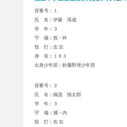
背番号：１
氏 名：伊藤 瑶成
学 年：３
守 備：投・外
投 打：左 左
身 長：１６３
出身少年団：鈴蘭野球少年団
背番号：２
氏 名：織茂 慎太郎
学 年：３
守 備：捕・内
投 打：右 右