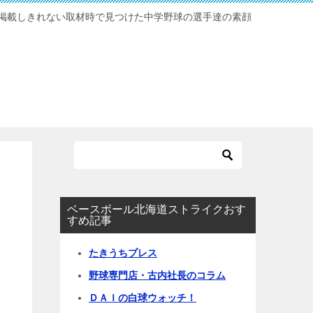
掲載しきれない取材時で見つけた中学野球の選手達の素顔
ベースボール北海道ストライクおす
すめ記事
たきうちプレス
野球専門店・古内社長のコラム
ＤＡＩの白球ウォッチ！