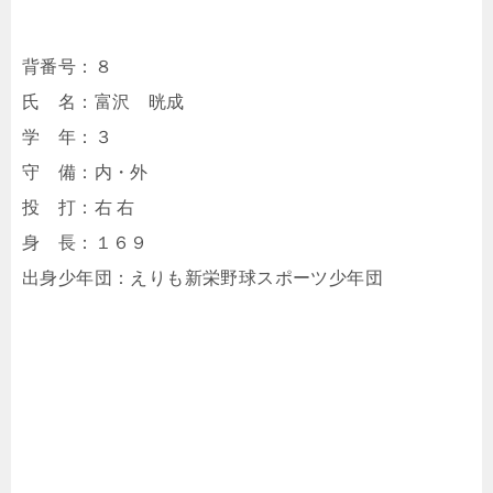
背番号：８
氏 名：富沢 晄成
学 年：３
守 備：内・外
投 打：右 右
身 長：１６９
出身少年団：えりも新栄野球スポーツ少年団