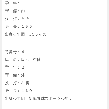
学 年：１
守 備：内
投 打：右 右
身 長：１５５
出身少年団：CSライズ
背番号：４
氏 名：坂元 杏輔
学 年：２
守 備：外
投 打：右 両
身 長：１６０
出身少年団：新冠野球スポーツ少年団