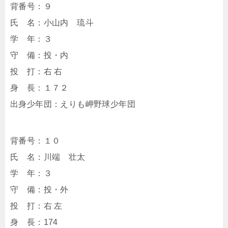
背番号：９
氏 名：小山内 琉斗
学 年：３
守 備：投・内
投 打：右 右
身 長：１７２
出身少年団：えりも岬野球少年団
背番号：１０
氏 名：川端 壮太
学 年：３
守 備：投・外
投 打：右 左
身 長：174