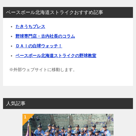
ー
シ
ベースボール北海道ストライクおすすめ記事
ョ
たきうちプレス
ン
野球専門店・古内社長のコラム
ＤＡＩの白球ウォッチ！
ベースボール北海道ストライクの野球教室
※外部ウェブサイトに移動します。
人気記事