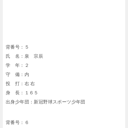
背番号：５
氏 名：泉 宗辰
学 年：２
守 備：内
投 打：右 右
身 長：１６５
出身少年団：新冠野球スポーツ少年団
背番号：６