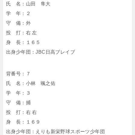
氏 名：山田 隼大
学 年：２
守 備：外
投 打：右 左
身 長：１６５
出身少年団：JBC日高ブレイブ
背番号：７
氏 名：小林 颯之佑
学 年：３
守 備：捕
投 打：右 右
身 長：１６９
出身少年団：えりも新栄野球スポーツ少年団