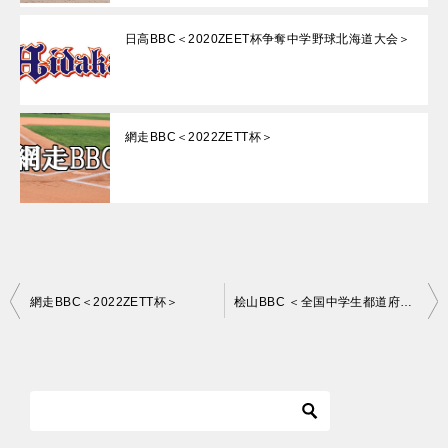
日高BBC＜2020ZEET杯争奪中学野球北海道大会＞
網走BBC＜2022ZETT杯＞
投
網走BBC＜2022ZETT杯＞
桧山BBC ＜全国中学生都道府県対抗野球大会in伊豆 北海道予選＞
稿
ナ
ビ
ゲ