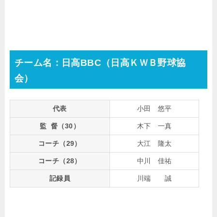
チーム名：日高BBC（日高ＫＷＢ野球協
会）
代表
小田 悠平
監 督（30）
木下 一真
コーチ（29）
大江 隆太
コーチ（28）
中川 佳祐
記録員
川端 誠