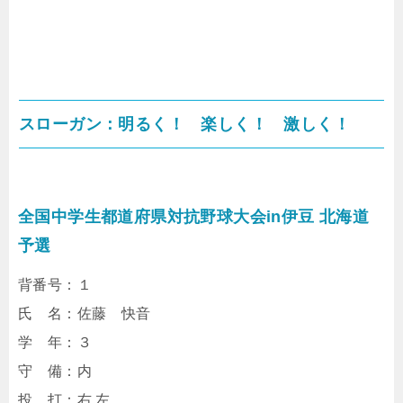
スローガン：明るく！ 楽しく！ 激しく！
全国中学生都道府県対抗野球大会in伊豆 北海道
予選
背番号：１
氏 名：佐藤 快音
学 年：３
守 備：内
投 打：右 左