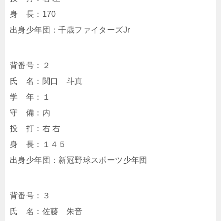
身 長：170
出身少年団：千歳ファイターズJr
背番号：２
氏 名：関口 斗真
学 年：１
守 備：内
投 打：右 右
身 長：１４５
出身少年団：新冠野球スポーツ少年団
背番号：３
氏 名：佐藤 朱音