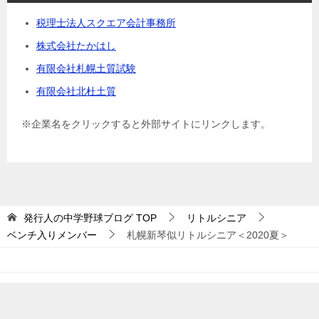
税理士法人スクエア会計事務所
株式会社たかはし
有限会社札幌土質試験
有限会社北杜土質
※企業名をクリックすると外部サイトにリンクします。
発行人の中学野球ブログ
TOP
リトルシニア
ベンチ入りメンバー
札幌新琴似リトルシニア＜2020夏＞
© 2019 発行人の中学野球ブログ
TOPへ
シェア