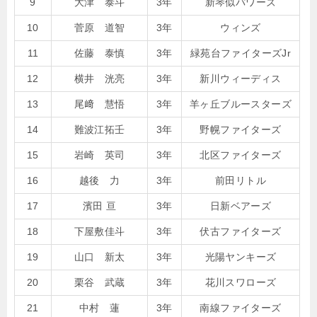
9
大津 泰斗
3年
新琴似パワーズ
10
菅原 道智
3年
ウィンズ
11
佐藤 泰慎
3年
緑苑台ファイターズJr
12
横井 洸亮
3年
新川ウィーディス
13
尾﨑 慧悟
3年
羊ヶ丘ブルースターズ
14
難波江拓壬
3年
野幌ファイターズ
15
岩崎 英司
3年
北区ファイターズ
16
越後 力
3年
前田リトル
17
濱田 亘
3年
日新ベアーズ
18
下屋敷佳斗
3年
伏古ファイターズ
19
山口 新太
3年
光陽ヤンキーズ
20
栗谷 武蔵
3年
花川スワローズ
21
中村 蓮
3年
南線ファイターズ