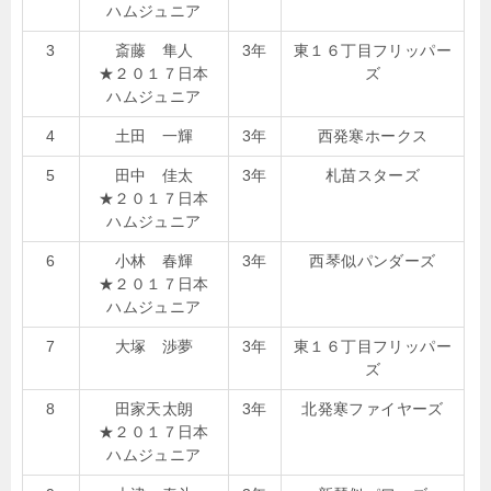
ハムジュニア
3
斎藤 隼人
3年
東１６丁目フリッパー
★２０１７日本
ズ
ハムジュニア
4
土田 一輝
3年
西発寒ホークス
5
田中 佳太
3年
札苗スターズ
★２０１７日本
ハムジュニア
6
小林 春輝
3年
西琴似パンダーズ
★２０１７日本
ハムジュニア
7
大塚 渉夢
3年
東１６丁目フリッパー
ズ
8
田家天太朗
3年
北発寒ファイヤーズ
★２０１７日本
ハムジュニア