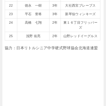
22
徳永 一樹
3年
大社西宮ブレーブス
23
平石 誉将
3年
新琴似ウィンキーズ
24
高橋 七翔
2年
東１６丁目フリッパー
ズ
25
浅野 佑亮
2年
山野レッドイーグルス
協力：日本リトルシニア中学硬式野球協会北海道連盟