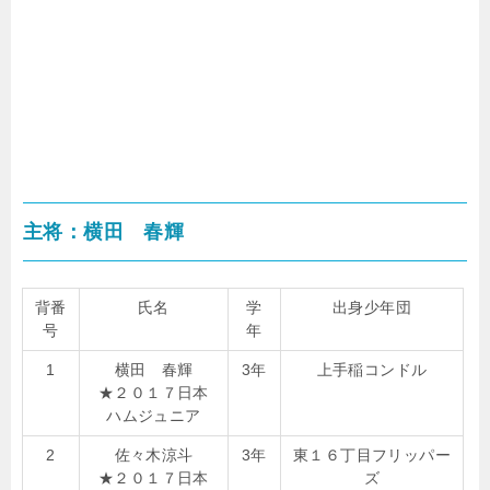
主将：横田 春輝
背番
氏名
学
出身少年団
号
年
1
横田 春輝
3年
上手稲コンドル
★２０１７日本
ハムジュニア
2
佐々木涼斗
3年
東１６丁目フリッパー
★２０１７日本
ズ