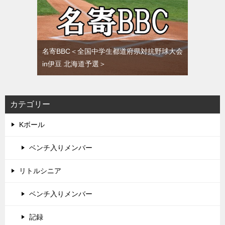
名寄BBC＜全国中学生都道府県対抗野球大会
in伊豆 北海道予選＞
カテゴリー
Kボール
ベンチ入りメンバー
リトルシニア
ベンチ入りメンバー
記録