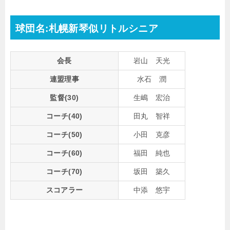
球団名:札幌新琴似リトルシニア
会長
岩山 天光
連盟理事
水石 潤
監督(30)
生嶋 宏治
コーチ(40)
田丸 智祥
コーチ(50)
小田 克彦
コーチ(60)
福田 純也
コーチ(70)
坂田 築久
スコアラー
中添 悠宇