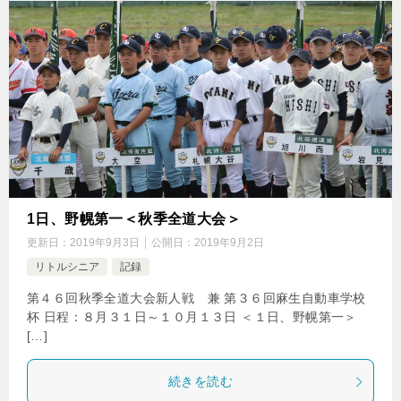
1日、野幌第一＜秋季全道大会＞
更新日：
2019年9月3日
公開日：
2019年9月2日
リトルシニア
記録
第４６回秋季全道大会新人戦 兼 第３６回麻生自動車学校
杯 日程：８月３１日～１０月１３日 ＜１日、野幌第一＞
[…]
続きを読む