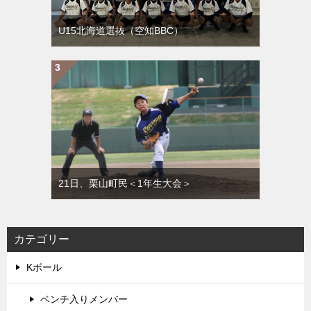
U15北海道選抜（空知BBC）
21日、栗山町民＜1年生大会＞
カテゴリー
Kボール
ベンチ入りメンバー