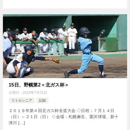
15日、野幌第2＜北ガス杯＞
公開日：
2019年7月31日
リトルシニア
記録
２０１９年第４回北ガス杯全道大会 ◇日程：７月１４日
（日）～２１日（日） ◇会場：札幌麻生、栗沢球場、新十
津川 […]