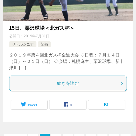
15日、栗沢球場＜北ガス杯＞
公開日：
2019年7月31日
リトルシニア
記録
２０１９年第４回北ガス杯全道大会 ◇日程：７月１４日
（日）～２１日（日） ◇会場：札幌麻生、栗沢球場、新十
津川 […]
続きを読む
Tweet
0