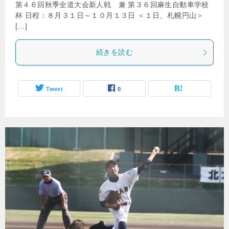
第４６回秋季全道大会新人戦 兼 第３６回麻生自動車学校
杯 日程：８月３１日～１０月１３日 ＜１日、札幌円山＞
[…]
続きを読む
Tweet
0