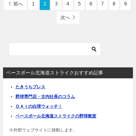
前へ
1
2
3
4
5
6
7
8
9
次へ
ベースボール北海道ストライクおすすめ記事
たきうちプレス
野球専門店・古内社長のコラム
ＤＡＩの白球ウォッチ！
ベースボール北海道ストライクの野球教室
※外部ウェブサイトに移動します。