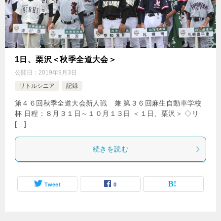
1日、栗沢＜秋季全道大会＞
公開日：
2019年9月3日
リトルシニア
記録
第４６回秋季全道大会新人戦 兼 第３６回麻生自動車学校
杯 日程：８月３１日～１０月１３日 ＜１日、栗沢＞ ◇リ
[…]
続きを読む
Tweet
0