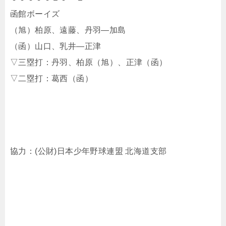
函館ボーイズ
（旭）柏原、遠藤、丹羽―加島
（函）山口、乳井―正津
▽三塁打：丹羽、柏原（旭）、正津（函）
▽二塁打：葛西（函）
協力：(公財)日本少年野球連盟 北海道支部