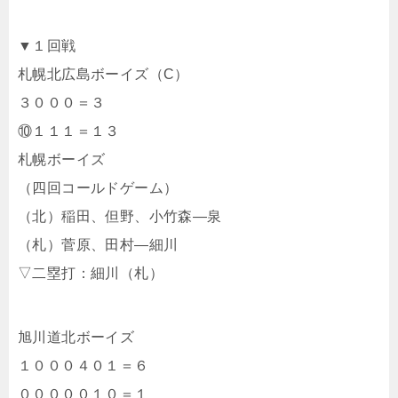
▼１回戦
札幌北広島ボーイズ（C）
３０００＝３
⑩１１１＝１３
札幌ボーイズ
（四回コールドゲーム）
（北）稲田、但野、小竹森―泉
（札）菅原、田村―細川
▽二塁打：細川（札）
旭川道北ボーイズ
１０００４０１＝６
０００００１０＝１