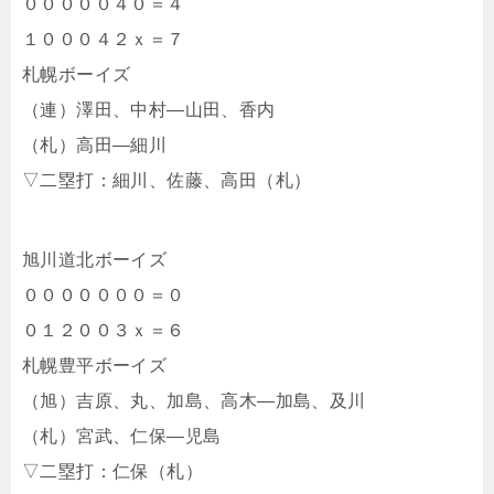
０００００４０＝４
１０００４２ｘ＝７
札幌ボーイズ
（連）澤田、中村―山田、香内
（札）高田―細川
▽二塁打：細川、佐藤、高田（札）
旭川道北ボーイズ
０００００００＝０
０１２００３ｘ＝６
札幌豊平ボーイズ
（旭）吉原、丸、加島、高木―加島、及川
（札）宮武、仁保―児島
▽二塁打：仁保（札）