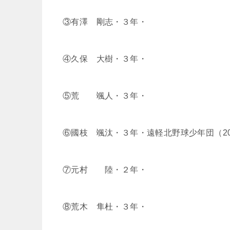
③有澤 剛志・３年・
④久保 大樹・３年・
⑤荒 颯人・３年・
⑥國枝 颯汰・３年・遠軽北野球少年団（20
⑦元村 陸・２年・
⑧荒木 隼杜・３年・