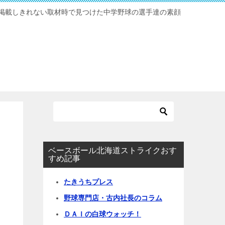
掲載しきれない取材時で見つけた中学野球の選手達の素顔
ベースボール北海道ストライクおす
すめ記事
たきうちプレス
野球専門店・古内社長のコラム
ＤＡＩの白球ウォッチ！