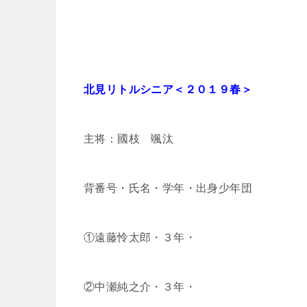
北見リトルシニア＜２０１９春＞
主将：國枝 颯汰
背番号・氏名・学年・出身少年団
①遠藤怜太郎・３年・
②中瀬純之介・３年・